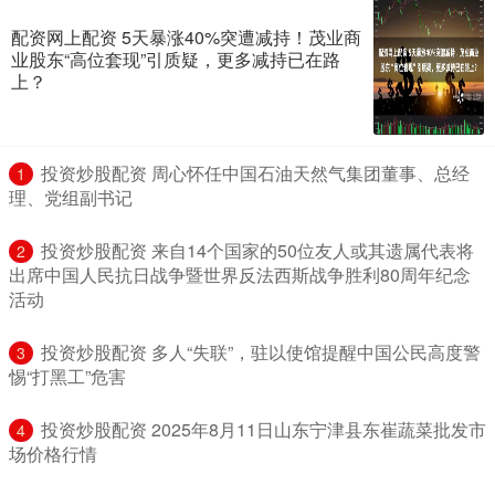
配资网上配资 5天暴涨40%突遭减持！茂业商
业股东“高位套现”引质疑，更多减持已在路
上？
​投资炒股配资 周心怀任中国石油天然气集团董事、总经
1
理、党组副书记
​投资炒股配资 来自14个国家的50位友人或其遗属代表将
2
出席中国人民抗日战争暨世界反法西斯战争胜利80周年纪念
活动
​投资炒股配资 多人“失联”，驻以使馆提醒中国公民高度警
3
惕“打黑工”危害
​投资炒股配资 2025年8月11日山东宁津县东崔蔬菜批发市
4
场价格行情